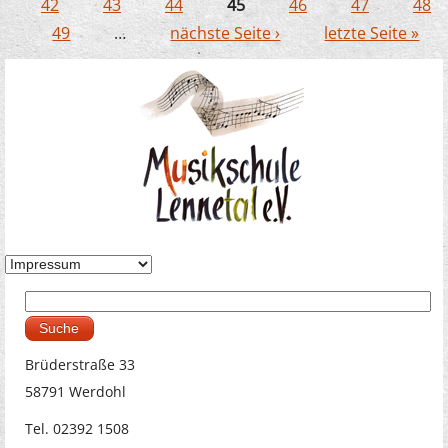
Seiten
42
43
44
45
46
47
48
49
…
nächste Seite ›
letzte Seite »
Suche
Suchformular
Brüderstraße 33
58791 Werdohl
Tel. 02392 1508