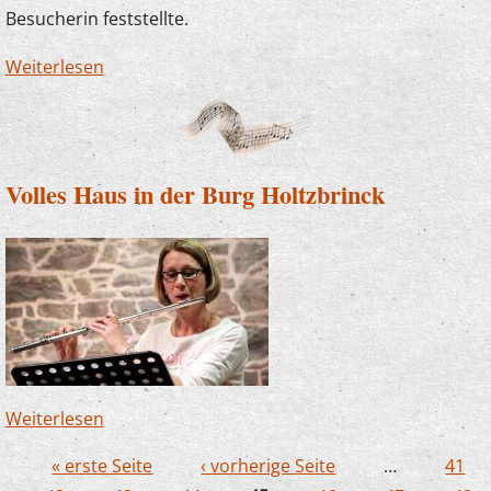
Besucherin feststellte.
Weiterlesen
über Bravorufe für die Stipendiaten
Volles Haus in der Burg Holtzbrinck
Weiterlesen
über Volles Haus in der Burg Holtzbrinck
« erste Seite
‹ vorherige Seite
…
41