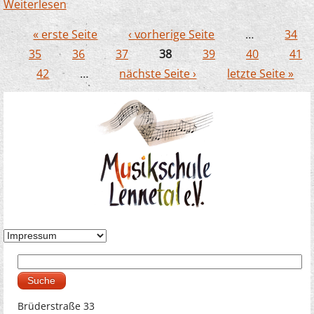
Weiterlesen
über JeKits: Coronabedingte Änderungen bei
der Anmeldung
« erste Seite
‹ vorherige Seite
…
34
Seiten
35
36
37
38
39
40
41
42
…
nächste Seite ›
letzte Seite »
Suche
Suchformular
Brüderstraße 33