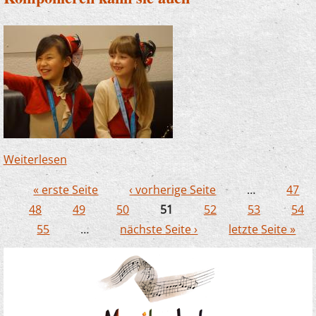
Weiterlesen
über Komponieren kann sie auch
« erste Seite
‹ vorherige Seite
…
47
Seiten
48
49
50
51
52
53
54
55
…
nächste Seite ›
letzte Seite »