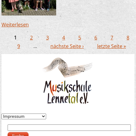
Weiterlesen
über Zauberlehrlinge in Büderich – dieses Mal
mit Hund!
1
2
3
4
5
6
7
8
Seiten
9
…
nächste Seite ›
letzte Seite »
Suche
Suchformular