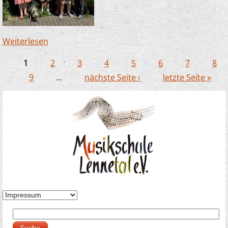
Weiterlesen
über Zauberlehrlinge in Büderich – dieses Mal
mit Hund!
1
2
3
4
5
6
7
8
Seiten
9
…
nächste Seite ›
letzte Seite »
Suche
Suchformular