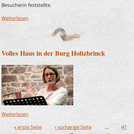
Besucherin feststellte.
Weiterlesen
über Bravorufe für die Stipendiaten
Volles Haus in der Burg Holtzbrinck
Weiterlesen
über Volles Haus in der Burg Holtzbrinck
« erste Seite
‹ vorherige Seite
…
41