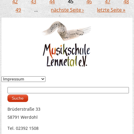
Seiten
42
43
44
45
46
47
48
49
…
nächste Seite ›
letzte Seite »
Suche
Suchformular
Brüderstraße 33
58791 Werdohl
Tel. 02392 1508