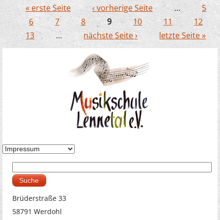
Jekitsorchester begeisterte
« erste Seite
‹ vorherige Seite
…
5
Seiten
6
7
8
9
10
11
12
13
…
nächste Seite ›
letzte Seite »
Suche
Suchformular
Brüderstraße 33
58791 Werdohl