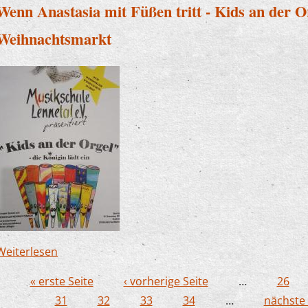
Wenn Anastasia mit Füßen tritt - Kids an der 
Weihnachtsmarkt
Weiterlesen
über Wenn Anastasia mit Füßen tritt - Kids an 
Weihnachtsmarkt
« erste Seite
‹ vorherige Seite
…
26
Seiten
31
32
33
34
…
nächste 