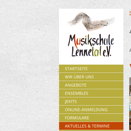
STARTSEITE
WIR ÜBER UNS
ANGEBOTE
ENSEMBLES
JEKITS
ONLINE-ANMELDUNG
FORMULARE
AKTUELLES & TERMINE