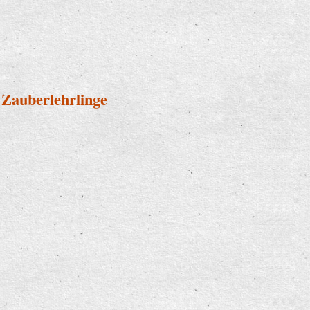
der musizieren für Senioren
Zauberlehrlinge
er Zauberlehrlinge