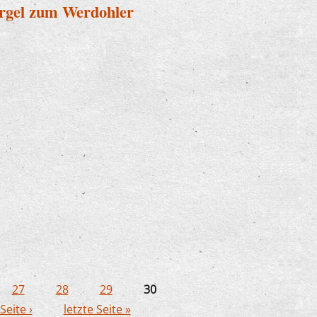
Orgel zum Werdohler
der Orgel zum Werdohler
27
28
29
30
Seite ›
letzte Seite »