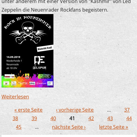
unter anderem mit einer Version von "Kashmir" von Led
Zeppelin die Neuenrader Rockfans begeistern.
Weiterlesen
über Junge Streicher begeistern bei "Rock im
Wohnzimmer"
« erste Seite
‹ vorherige Seite
…
37
Seiten
38
39
40
41
42
43
44
45
…
nächste Seite ›
letzte Seite »