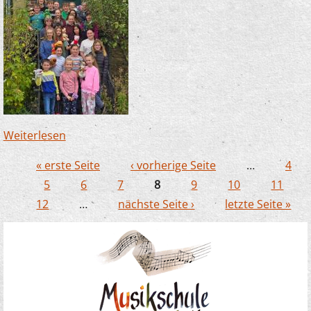
Weiterlesen
über Zauberlehrlinge in Büderich - das muss
einfach sein
« erste Seite
‹ vorherige Seite
…
4
Seiten
5
6
7
8
9
10
11
12
…
nächste Seite ›
letzte Seite »