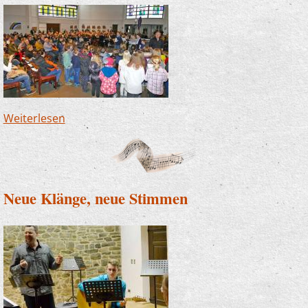
Weiterlesen
über Benefizkonzert des Lions-Hilfswerks
begeistert Zuhörer in voller Laurentiuskirche
Neue Klänge, neue Stimmen