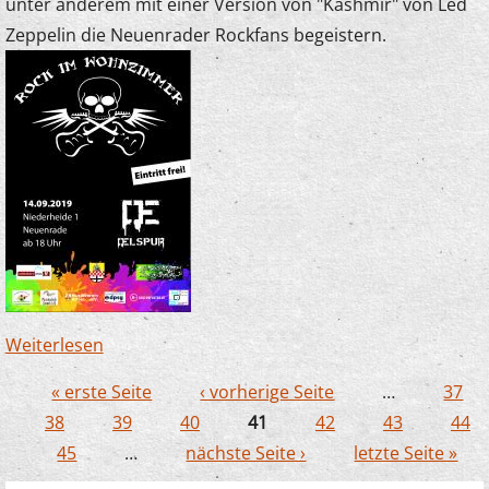
unter anderem mit einer Version von "Kashmir" von Led
Zeppelin die Neuenrader Rockfans begeistern.
Weiterlesen
über Junge Streicher begeistern bei "Rock im
Wohnzimmer"
« erste Seite
‹ vorherige Seite
…
37
Seiten
38
39
40
41
42
43
44
45
…
nächste Seite ›
letzte Seite »