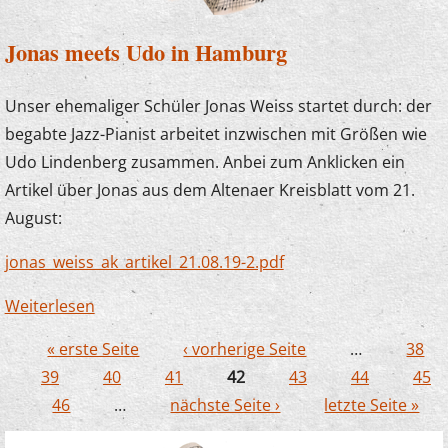
Jonas meets Udo in Hamburg
Unser ehemaliger Schüler Jonas Weiss startet durch: der
begabte Jazz-Pianist arbeitet inzwischen mit Größen wie
Udo Lindenberg zusammen. Anbei zum Anklicken ein
Artikel über Jonas aus dem Altenaer Kreisblatt vom 21.
August:
jonas_weiss_ak_artikel_21.08.19-2.pdf
Weiterlesen
über Jonas meets Udo in Hamburg
« erste Seite
‹ vorherige Seite
…
38
Seiten
39
40
41
42
43
44
45
46
…
nächste Seite ›
letzte Seite »