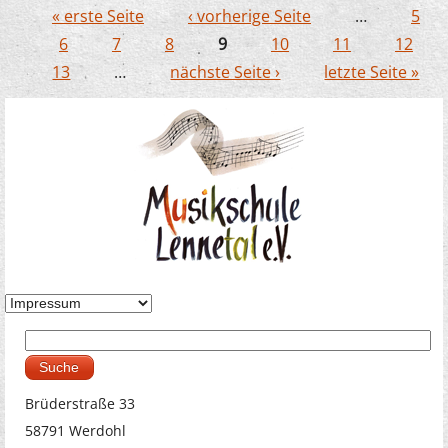
Jekitsorchester begeisterte
« erste Seite
‹ vorherige Seite
…
5
Seiten
6
7
8
9
10
11
12
13
…
nächste Seite ›
letzte Seite »
Suche
Suchformular
Brüderstraße 33
58791 Werdohl