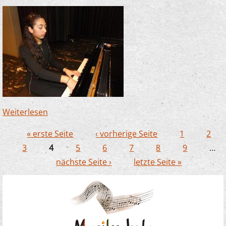
Weiterlesen
über Rania Mossleh glänzt bei den JSO-
Konzerten in Werdohl und Plettenberg
« erste Seite
‹ vorherige Seite
1
2
Seiten
3
4
5
6
7
8
9
…
nächste Seite ›
letzte Seite »