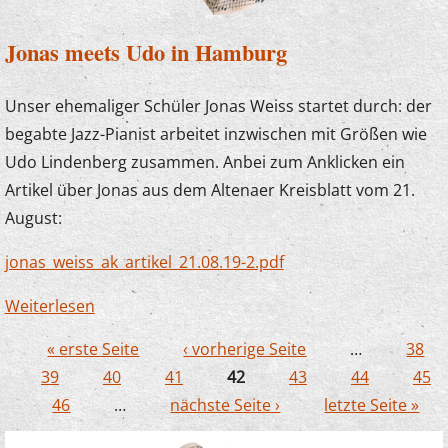
Jonas meets Udo in Hamburg
Unser ehemaliger Schüler Jonas Weiss startet durch: der
begabte Jazz-Pianist arbeitet inzwischen mit Größen wie
Udo Lindenberg zusammen. Anbei zum Anklicken ein
Artikel über Jonas aus dem Altenaer Kreisblatt vom 21.
August:
jonas_weiss_ak_artikel_21.08.19-2.pdf
Weiterlesen
über Jonas meets Udo in Hamburg
« erste Seite
‹ vorherige Seite
…
38
Seiten
39
40
41
42
43
44
45
46
…
nächste Seite ›
letzte Seite »