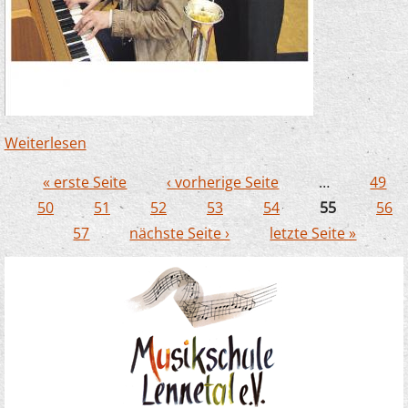
Weiterlesen
über Musikschule bedankt sich für 3 000-
Euro-Spende der Sparkasse
« erste Seite
‹ vorherige Seite
…
49
Seiten
50
51
52
53
54
55
56
57
nächste Seite ›
letzte Seite »