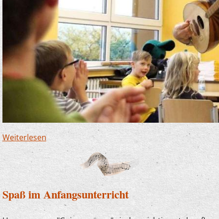
Weiterlesen
über Finnentrop soll reguläres Mitglied der
Musikschule Lennetal werden
Spaß im Anfangsunterricht