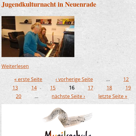
Jugendkulturnacht in Neuenrade
Weiterlesen
über Musikschule war mit dabei : So war die
Jugendkulturnacht in Neuenrade
« erste Seite
‹ vorherige Seite
…
12
Seiten
13
14
15
16
17
18
19
20
…
nächste Seite ›
letzte Seite »