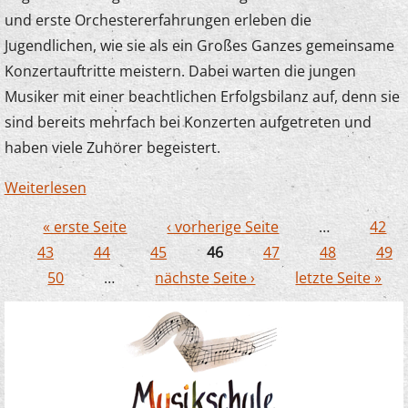
und erste Orchestererfahrungen erleben die
Jugendlichen, wie sie als ein Großes Ganzes gemeinsame
Konzertauftritte meistern. Dabei warten die jungen
Musiker mit einer beachtlichen Erfolgsbilanz auf, denn sie
sind bereits mehrfach bei Konzerten aufgetreten und
haben viele Zuhörer begeistert.
Weiterlesen
über 3000 Euro für Instrumente und
Freizeiten
« erste Seite
‹ vorherige Seite
…
42
Seiten
43
44
45
46
47
48
49
50
…
nächste Seite ›
letzte Seite »