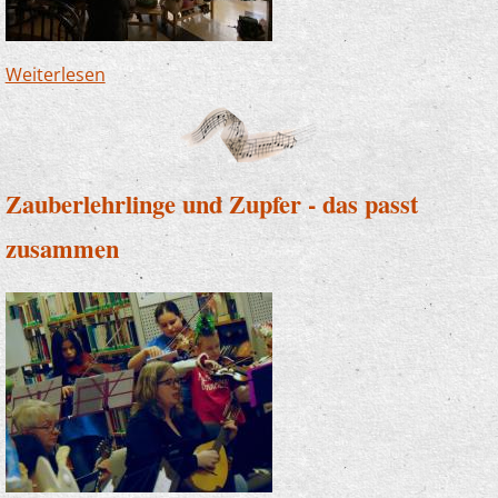
Weiterlesen
über JeKits-Konzert in Ütterlingsen - Carol of
the bells als Krönung
Zauberlehrlinge und Zupfer - das passt
zusammen