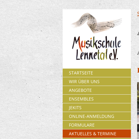
STARTSEITE
WIR ÜBER UNS
ANGEBOTE
ENSEMBLES
JEKITS
ONLINE-ANMELDUNG
FORMULARE
AKTUELLES & TERMINE