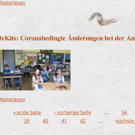
Weiterlesen
über Vorstand beschließt Gebührenerstattung
JeKits: Coronabedingte Änderungen bei der A
Weiterlesen
über JeKits: Coronabedingte Änderungen bei d
« erste Seite
‹ vorherige Seite
…
34
Seiten
39
40
41
42
…
nächste 