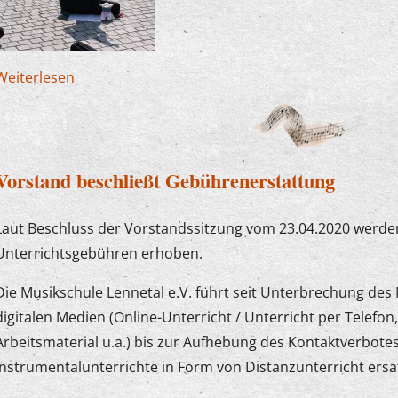
Weiterlesen
über Flashmob mit dem Kinderorchester
Vorstand beschließt Gebührenerstattung
Laut Beschluss der Vorstandssitzung vom 23.04.2020 werden
Unterrichtsgebühren erhoben.
Die Musikschule Lennetal e.V. führt seit Unterbrechung des
digitalen Medien (Online-Unterricht / Unterricht per Telefon,
Arbeitsmaterial u.a.) bis zur Aufhebung des Kontaktverbote
Instrumentalunterrichte in Form von Distanzunterricht ersa