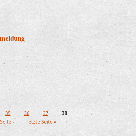
nmeldung
er Anmeldung
35
36
37
38
Seite ›
letzte Seite »