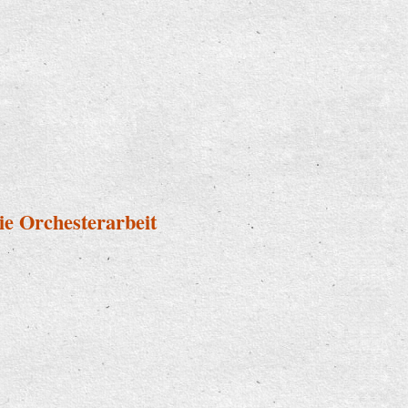
dsinfonieorchesters an die
ie Orchesterarbeit
ür die Orchesterarbeit