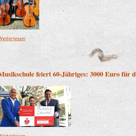
Weiterlesen
über Klein, aber fein - Orchesterfahrt des Jugen
Nordsee
Musikschule feiert 60-Jähriges: 3000 Euro für d
Weiterlesen
über Musikschule feiert 60-Jähriges: 3000 Euro f