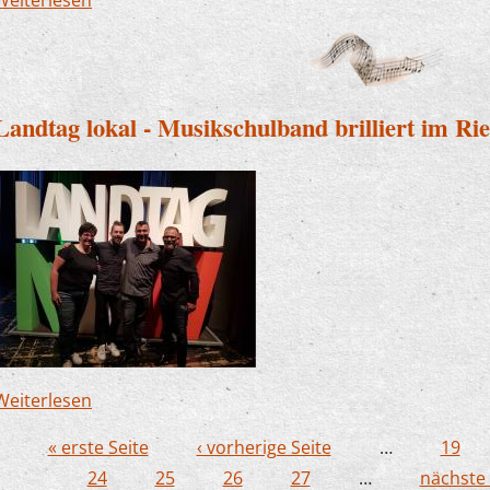
Landtag lokal - Musikschulband brilliert im Rie
Weiterlesen
über Landtag lokal - Musikschulband brilliert im 
« erste Seite
‹ vorherige Seite
…
19
Seiten
24
25
26
27
…
nächste 