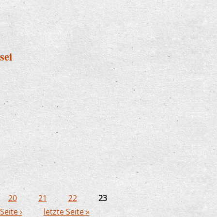
sei
Riesei
20
21
22
23
Seite ›
letzte Seite »