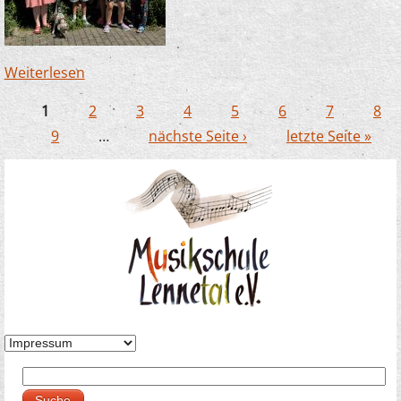
Weiterlesen
über Zauberlehrlinge in Büderich – dieses Mal
mit Hund!
1
2
3
4
5
6
7
8
Seiten
9
…
nächste Seite ›
letzte Seite »
Suche
Suchformular