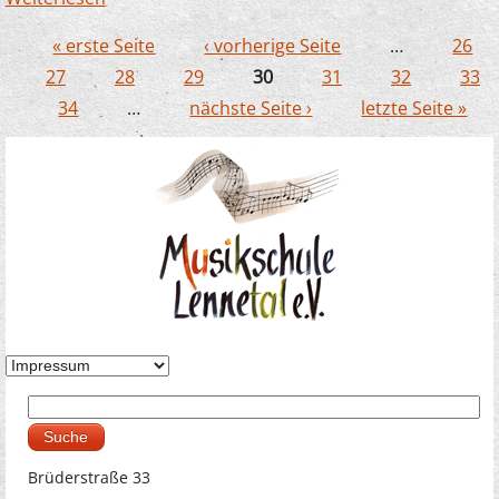
der Orgel zum Werdohler Weihnachtsmarkt
« erste Seite
‹ vorherige Seite
…
26
Seiten
27
28
29
30
31
32
33
34
…
nächste Seite ›
letzte Seite »
Suche
Suchformular
Brüderstraße 33