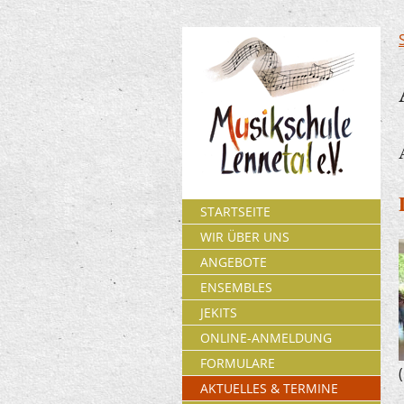
STARTSEITE
WIR ÜBER UNS
ANGEBOTE
ENSEMBLES
JEKITS
ONLINE-ANMELDUNG
FORMULARE
AKTUELLES & TERMINE