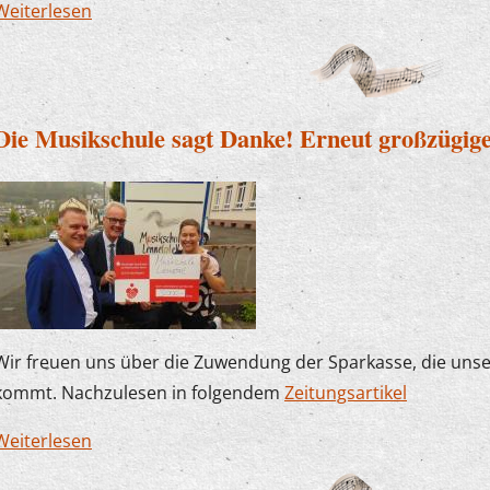
Weiterlesen
über Der Plettenberger Bürgermeister zu Besuc
Die Musikschule sagt Danke! Erneut großzügig
Wir freuen uns über die Zuwendung der Sparkasse, die uns
kommt. Nachzulesen in folgendem
Zeitungsartikel
Weiterlesen
über Die Musikschule sagt Danke! Erneut großz