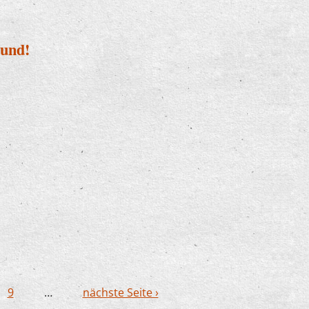
Hund!
it Hund!
9
…
nächste Seite ›