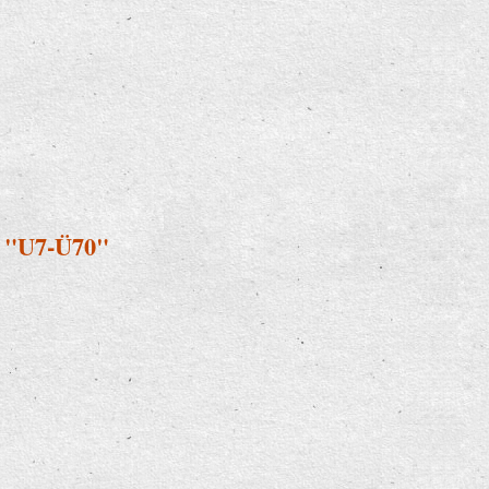
i "U7-Ü70"