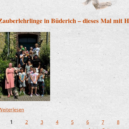
Zauberlehrlinge in Büderich – dieses Mal mit 
Weiterlesen
über Zauberlehrlinge in Büderich – dieses Mal m
1
2
3
4
5
6
7
8