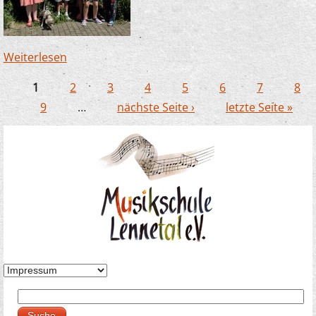
Weiterlesen
über Zauberlehrlinge in Büderich – dieses Mal
mit Hund!
1
2
3
4
5
6
7
8
Seiten
9
…
nächste Seite ›
letzte Seite »
Suche
Suchformular