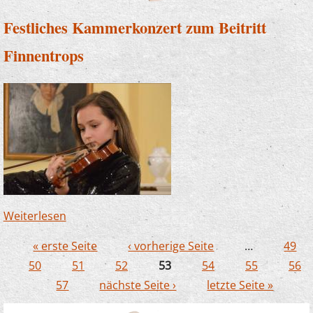
Festliches Kammerkonzert zum Beitritt
Finnentrops
Weiterlesen
über Festliches Kammerkonzert zum Beitritt
Finnentrops
« erste Seite
‹ vorherige Seite
…
49
Seiten
50
51
52
53
54
55
56
57
nächste Seite ›
letzte Seite »