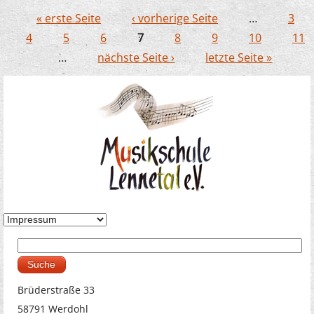
« erste Seite
‹ vorherige Seite
…
3
Seiten
4
5
6
7
8
9
10
11
…
nächste Seite ›
letzte Seite »
Suche
Suchformular
Brüderstraße 33
58791 Werdohl