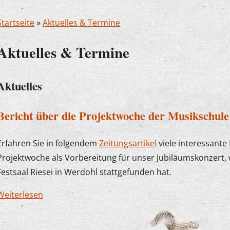
Startseite
»
Aktuelles & Termine
Aktuelles & Termine
Aktuelles
Bericht über die Projektwoche der Musikschule
Erfahren Sie in folgendem
Zeitungsartikel
viele interessante
Projektwoche als Vorbereitung für unser Jubiläumskonzert, 
Festsaal Riesei in Werdohl stattgefunden hat.
Weiterlesen
über Bericht über die Projektwoche der Musiksc