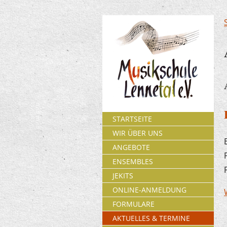
STARTSEITE
WIR ÜBER UNS
ANGEBOTE
ENSEMBLES
JEKITS
ONLINE-ANMELDUNG
FORMULARE
AKTUELLES & TERMINE