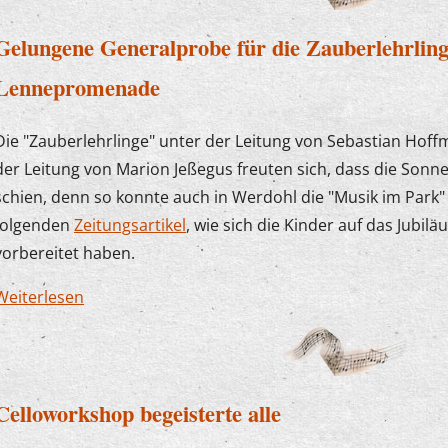
Gelungene Generalprobe für die Zauberlehrlin
Lennepromenade
Die "Zauberlehrlinge" unter der Leitung von Sebastian Hoff
der Leitung von Marion Jeßegus freuten sich, dass die Sonn
schien, denn so konnte auch in Werdohl die "Musik im Park" 
folgenden
Zeitungsartikel
, wie sich die Kinder auf das Jubil
vorbereitet haben.
Weiterlesen
über Gelungene Generalprobe für die Zauberleh
Lennepromenade
Celloworkshop begeisterte alle