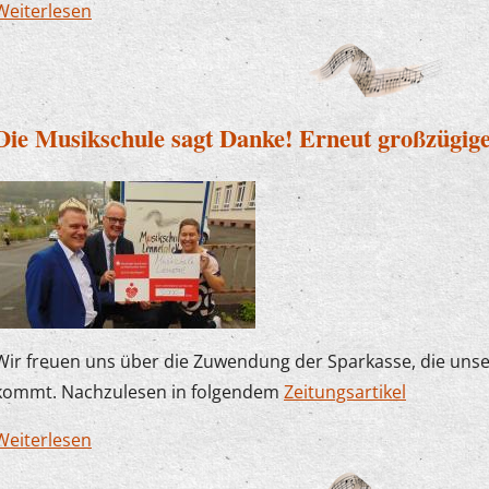
Weiterlesen
über Der Plettenberger Bürgermeister zu Besuc
Die Musikschule sagt Danke! Erneut großzügig
Wir freuen uns über die Zuwendung der Sparkasse, die uns
kommt. Nachzulesen in folgendem
Zeitungsartikel
Weiterlesen
über Die Musikschule sagt Danke! Erneut großz