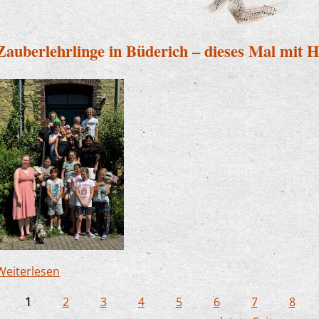
Zauberlehrlinge in Büderich – dieses Mal mit 
Weiterlesen
über Zauberlehrlinge in Büderich – dieses Mal m
1
2
3
4
5
6
7
8