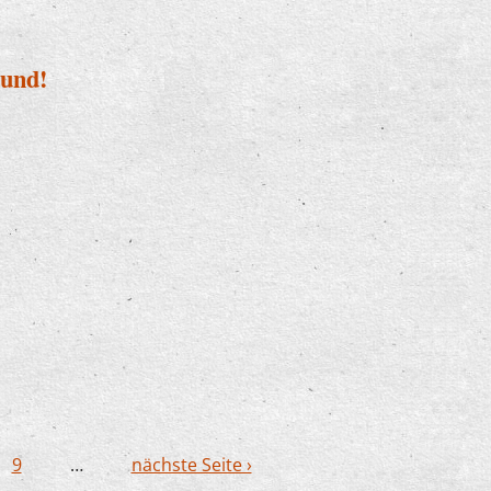
Hund!
it Hund!
9
…
nächste Seite ›