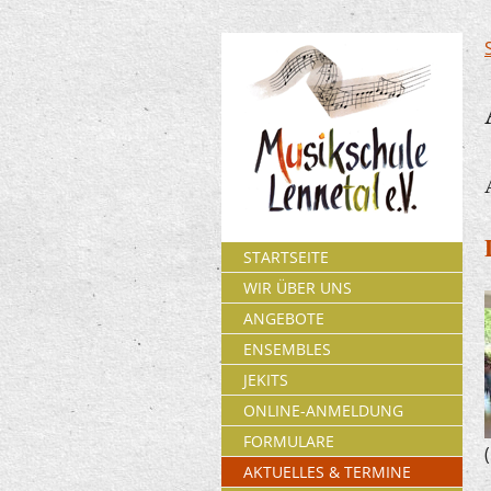
STARTSEITE
WIR ÜBER UNS
ANGEBOTE
ENSEMBLES
JEKITS
ONLINE-ANMELDUNG
FORMULARE
AKTUELLES & TERMINE