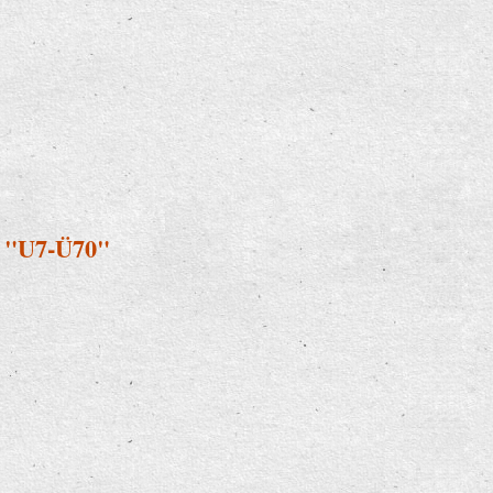
i "U7-Ü70"