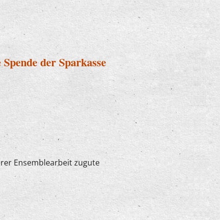
h bei "U7-Ü70"
e Spende der Sparkasse
erer Ensemblearbeit zugute
ügige Spende der Sparkasse