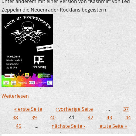
unter anderem mit einer Version von "Kashmir" von Led
Zeppelin die Neuenrader Rockfans begeistern.
Weiterlesen
über Junge Streicher begeistern bei "Rock im
Wohnzimmer"
« erste Seite
‹ vorherige Seite
…
37
Seiten
38
39
40
41
42
43
44
45
…
nächste Seite ›
letzte Seite »