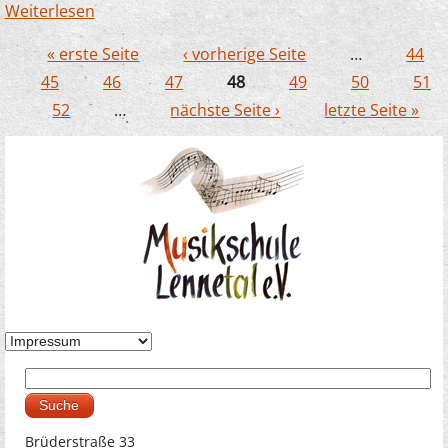
Weiterlesen
über Unser EMP Dozent Joachim
Kampschulte bildet auch in China aus
« erste Seite
‹ vorherige Seite
…
44
Seiten
45
46
47
48
49
50
51
52
…
nächste Seite ›
letzte Seite »
Suche
Suchformular
Brüderstraße 33