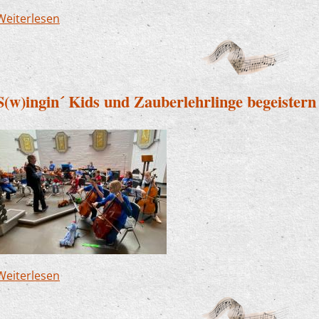
Weiterlesen
über Die Kraft der Musik verbindet Generatione
S(w)ingin´ Kids und Zauberlehrlinge begeistern
Weiterlesen
über S(w)ingin´ Kids und Zauberlehrlinge begeis