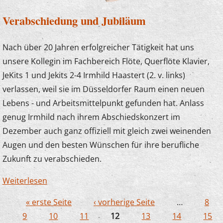
Verabschiedung und Jubiläum
Nach über 20 Jahren erfolgreicher Tätigkeit hat uns
unsere Kollegin im Fachbereich Flöte, Querflöte Klavier,
JeKits 1 und Jekits 2-4 Irmhild Haastert (2. v. links)
verlassen, weil sie im Düsseldorfer Raum einen neuen
Lebens - und Arbeitsmittelpunkt gefunden hat. Anlass
genug Irmhild nach ihrem Abschiedskonzert im
Dezember auch ganz offiziell mit gleich zwei weinenden
Augen und den besten Wünschen für ihre berufliche
Zukunft zu verabschieden.
Weiterlesen
über Verabschiedung und Jubiläum
« erste Seite
‹ vorherige Seite
…
8
Seiten
9
10
11
12
13
14
15