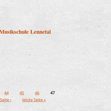
r Musikschule Lennetal
s der Musikschule Lennetal
44
45
46
47
Seite ›
letzte Seite »