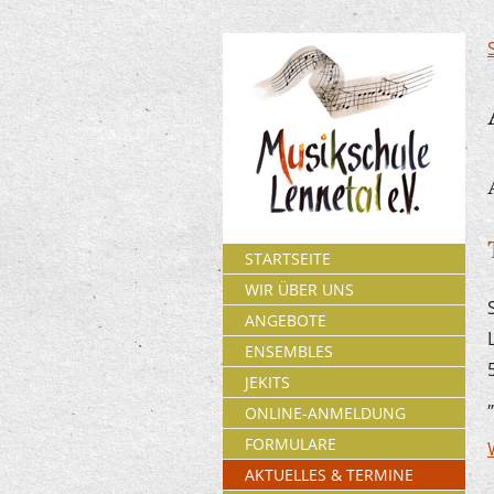
STARTSEITE
WIR ÜBER UNS
ANGEBOTE
ENSEMBLES
JEKITS
ONLINE-ANMELDUNG
FORMULARE
AKTUELLES & TERMINE