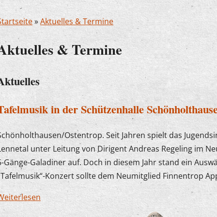
Startseite
»
Aktuelles & Termine
Aktuelles & Termine
Aktuelles
Tafelmusik in der Schützenhalle Schönholthausen
Schönholthausen/Ostentrop. Seit Jahren spielt das Jugends
Lennetal unter Leitung von Dirigent Andreas Regeling im N
5-Gänge-Galadiner auf. Doch in diesem Jahr stand ein Auswärt
„Tafelmusik“-Konzert sollte dem Neumitglied Finnentrop Ap
Weiterlesen
über Tafelmusik in der Schützenhalle Schönholth