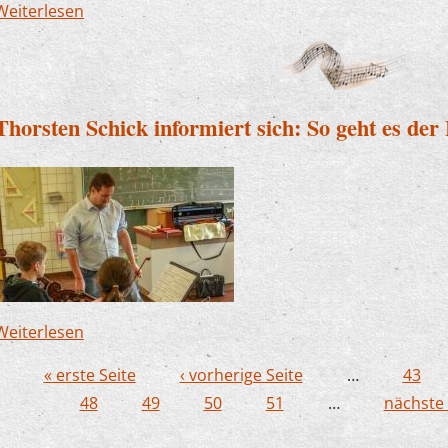
Weiterlesen
über Tafelmusik in Schönholthausen
Thorsten Schick informiert sich: So geht es de
Weiterlesen
über Thorsten Schick informiert sich: So geht e
« erste Seite
‹ vorherige Seite
…
43
Seiten
48
49
50
51
…
nächste 