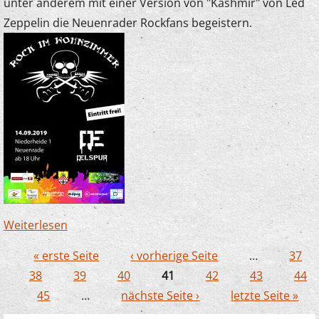
unter anderem mit einer Version von "Kashmir" von Led
Zeppelin die Neuenrader Rockfans begeistern.
Weiterlesen
über Junge Streicher begeistern bei "Rock im
Wohnzimmer"
« erste Seite
‹ vorherige Seite
…
37
Seiten
38
39
40
41
42
43
44
45
…
nächste Seite ›
letzte Seite »