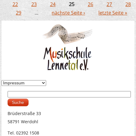
Seiten
22
23
24
25
26
27
28
29
…
nächste Seite ›
letzte Seite »
Suche
Suchformular
Brüderstraße 33
58791 Werdohl
Tel. 02392 1508