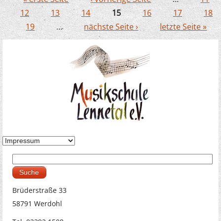
Seiten
12
13
14
15
16
17
18
19
…
nächste Seite ›
letzte Seite »
Suche
Suchformular
Brüderstraße 33
58791 Werdohl