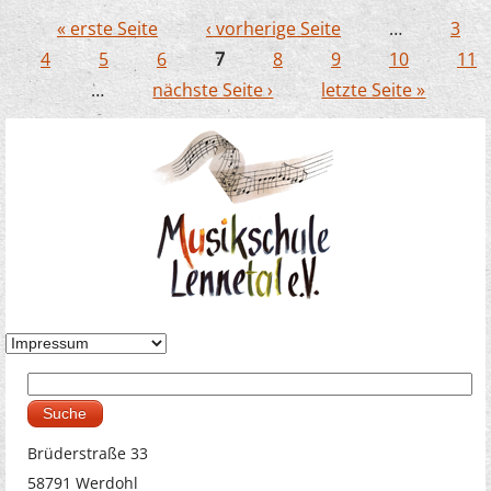
« erste Seite
‹ vorherige Seite
…
3
Seiten
4
5
6
7
8
9
10
11
…
nächste Seite ›
letzte Seite »
Suche
Suchformular
Brüderstraße 33
58791 Werdohl