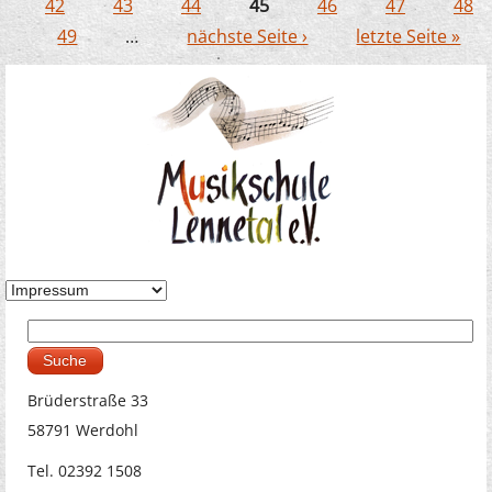
Seiten
42
43
44
45
46
47
48
49
…
nächste Seite ›
letzte Seite »
Suche
Suchformular
Brüderstraße 33
58791 Werdohl
Tel. 02392 1508