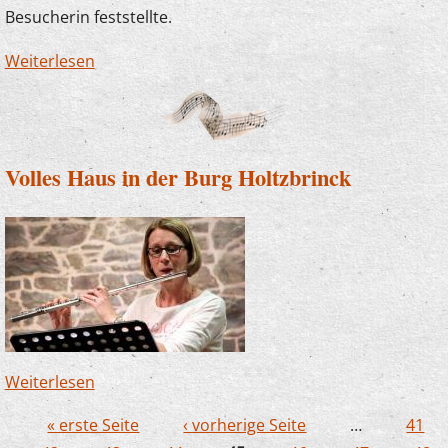
Besucherin feststellte.
Weiterlesen
über Bravorufe für die Stipendiaten
Volles Haus in der Burg Holtzbrinck
Weiterlesen
über Volles Haus in der Burg Holtzbrinck
« erste Seite
‹ vorherige Seite
…
41