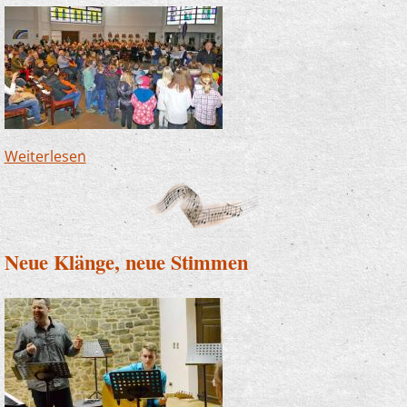
Weiterlesen
über Benefizkonzert des Lions-Hilfswerks
begeistert Zuhörer in voller Laurentiuskirche
Neue Klänge, neue Stimmen