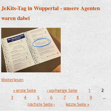
JeKits-Tag in Wuppertal - unsere Agenten
waren dabei
Weiterlesen
über JeKits-Tag in Wuppertal - unsere Agenten
waren dabei
« erste Seite
‹ vorherige Seite
1
2
Seiten
3
4
5
6
7
8
9
…
nächste Seite ›
letzte Seite »