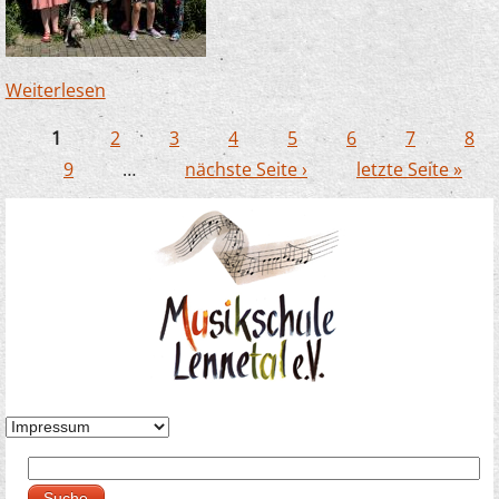
Weiterlesen
über Zauberlehrlinge in Büderich – dieses Mal
mit Hund!
1
2
3
4
5
6
7
8
Seiten
9
…
nächste Seite ›
letzte Seite »
Suche
Suchformular