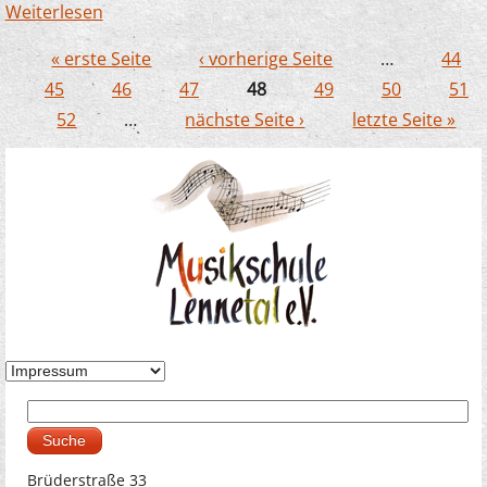
Weiterlesen
über Unser EMP Dozent Joachim
Kampschulte bildet auch in China aus
« erste Seite
‹ vorherige Seite
…
44
Seiten
45
46
47
48
49
50
51
52
…
nächste Seite ›
letzte Seite »
Suche
Suchformular
Brüderstraße 33