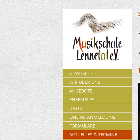
STARTSEITE
WIR ÜBER UNS
ANGEBOTE
ENSEMBLES
JEKITS
ONLINE-ANMELDUNG
FORMULARE
AKTUELLES & TERMINE