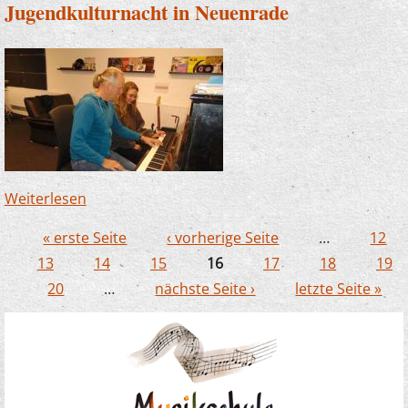
Jugendkulturnacht in Neuenrade
Weiterlesen
über Musikschule war mit dabei : So war die
Jugendkulturnacht in Neuenrade
« erste Seite
‹ vorherige Seite
…
12
Seiten
13
14
15
16
17
18
19
20
…
nächste Seite ›
letzte Seite »