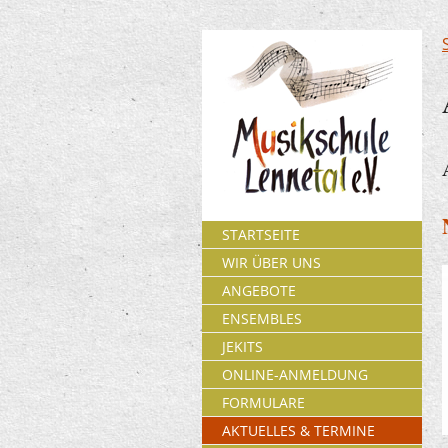
STARTSEITE
WIR ÜBER UNS
ANGEBOTE
ENSEMBLES
JEKITS
ONLINE-ANMELDUNG
FORMULARE
AKTUELLES & TERMINE