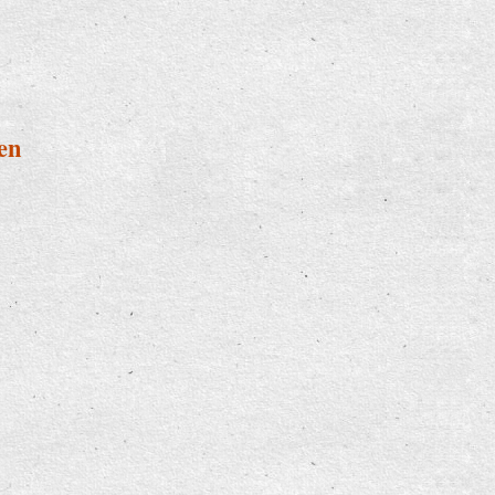
dabei
en
wingten