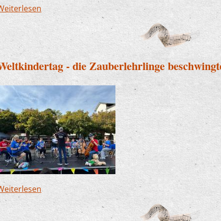
Weiterlesen
über Nacht der Jugendkultur - unsere Band war 
Weltkindertag - die Zauberlehrlinge beschwingt
Weiterlesen
über Weltkindertag - die Zauberlehrlinge besch