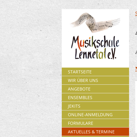
STARTSEITE
WIR ÜBER UNS
ANGEBOTE
ENSEMBLES
JEKITS
ONLINE-ANMELDUNG
FORMULARE
AKTUELLES & TERMINE