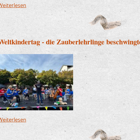
Weiterlesen
über Nacht der Jugendkultur - unsere Band war 
Weltkindertag - die Zauberlehrlinge beschwingt
Weiterlesen
über Weltkindertag - die Zauberlehrlinge besch