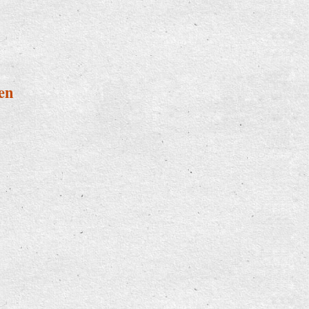
dabei
en
wingten