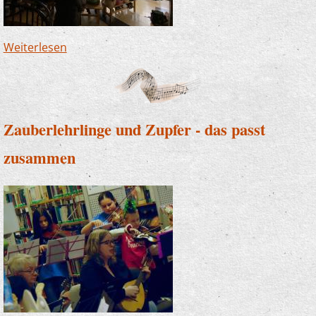
Weiterlesen
über JeKits-Konzert in Ütterlingsen - Carol of
the bells als Krönung
Zauberlehrlinge und Zupfer - das passt
zusammen