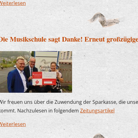
Weiterlesen
über Der Plettenberger Bürgermeister zu Besuc
Die Musikschule sagt Danke! Erneut großzügig
Wir freuen uns über die Zuwendung der Sparkasse, die uns
kommt. Nachzulesen in folgendem
Zeitungsartikel
Weiterlesen
über Die Musikschule sagt Danke! Erneut großz