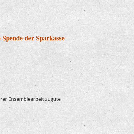
h bei "U7-Ü70"
e Spende der Sparkasse
erer Ensemblearbeit zugute
ügige Spende der Sparkasse