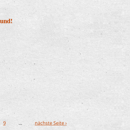
Hund!
it Hund!
9
…
nächste Seite ›