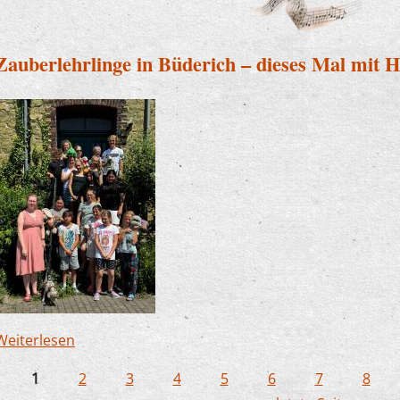
Zauberlehrlinge in Büderich – dieses Mal mit 
Weiterlesen
über Zauberlehrlinge in Büderich – dieses Mal m
1
2
3
4
5
6
7
8