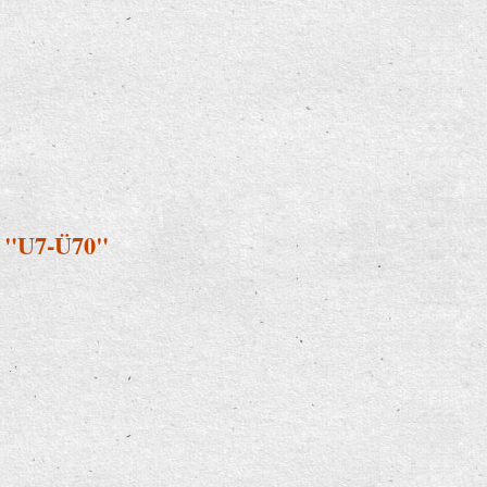
i "U7-Ü70"