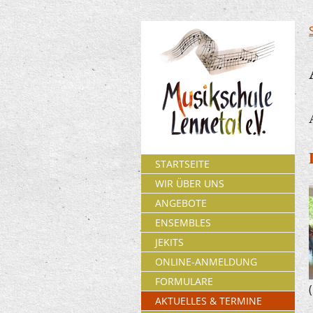
STARTSEITE
WIR ÜBER UNS
ANGEBOTE
ENSEMBLES
JEKITS
ONLINE-ANMELDUNG
FORMULARE
AKTUELLES & TERMINE